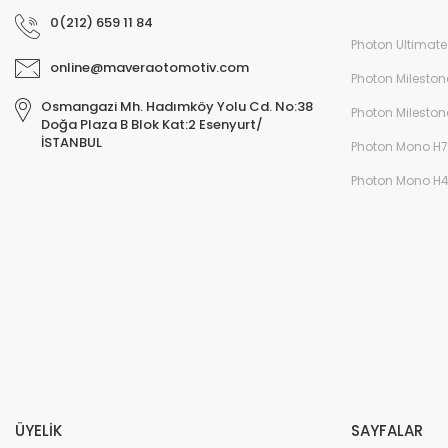
0(212) 659 11 84
Photon Ultimate
online@maveraotomotiv.com
Photon Mileston
Osmangazi Mh. Hadımköy Yolu Cd. No:38
Photon Mileston
Doğa Plaza B Blok Kat:2 Esenyurt/
İSTANBUL
Photon Mono H7
Photon Mono H
ÜYELİK
SAYFALAR