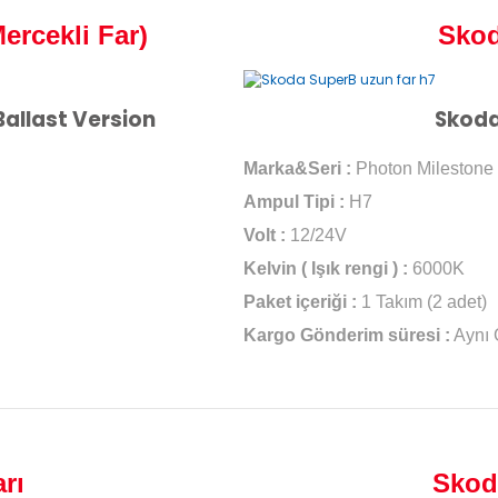
ercekli Far)
Skod
Ballast Version
Skoda
Marka&Seri :
Photon Milestone
Ampul Tipi :
H7
Volt :
12/24V
Kelvin ( Işık rengi ) :
6000K
Paket içeriği :
1 Takım (2 adet)
Kargo Gönderim süresi :
Aynı
rı
Skod