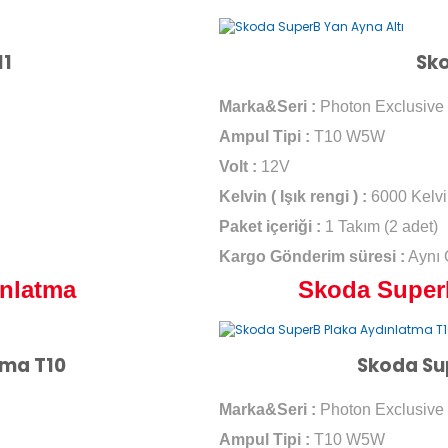
11
Sko
Marka&Seri :
Photon Exclusive 
Ampul Tipi :
T10 W5W
Volt :
12V
Kelvin ( Işık rengi ) :
6000 Kelvi
Paket içeriği :
1 Takım (2 adet)
Kargo Gönderim süresi :
Aynı
ınlatma
Skoda SuperB
tma T10
Skoda Su
Marka&Seri :
Photon Exclusive 
Ampul Tipi :
T10 W5W