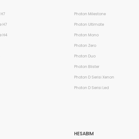
 H7
Photon Milestone
e H7
Photon Ultimate
e H4
Photon Mono
Photon Zero
4
Photon Duo
Photon Blister
Photon D Serisi Xenon
Photon D Serisi Led
HESABIM