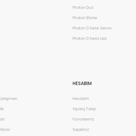
4
Photon Duo
Photon Blister
Photon D Serisi Xenon
Photon D Serisi Led
HESABIM
Sözleşmesi
Hesabım
lik
Sipariş Takip
ari
Favorileriniz
itikası
Sepetiniz