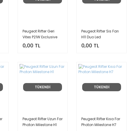
Peugeot Rifter Geri
Peugeot Rifter Sis Farı
Vites P21W Exclusive
H11 Duo Led
Serisi Led
0,00 TL
0,00 TL
TÜKENDİ
TÜKENDİ
ar
Peugeot Rifter Uzun Far
Peugeot Rifter Kısa Far
Photon Milestone H1
Photon Milestone H7