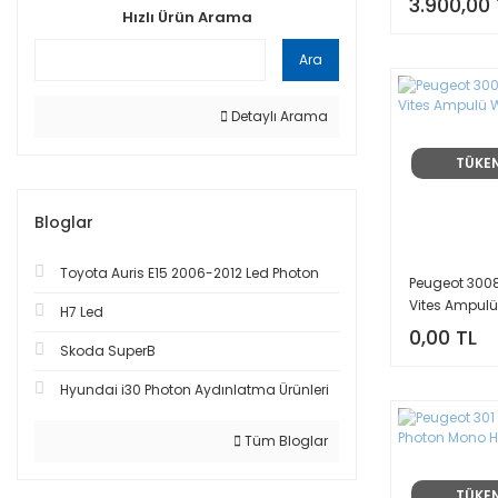
3.900,00 
Hızlı Ürün Arama
Ara
Detaylı Arama
TÜKE
Bloglar
Toyota Auris E15 2006-2012 Led Photon
Peugeot 3008
Vites Ampul
H7 Led
0,00 TL
Skoda SuperB
Hyundai i30 Photon Aydınlatma Ürünleri
Tüm Bloglar
TÜKE