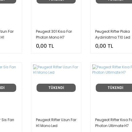
Uzun Far
Peugeot 301 Kısa Far
Peugeot Rifter Plaka
 H1
Photon Mono H7
Aydınlatma T10 Led
PH7021
0,00 TL
0,00 TL
NDİ
TÜKENDİ
TÜKENDİ
 Sis Farı
Peugeot Rifter Uzun Far
Peugeot Rifter Kısa F
H1 Mono Led
Photon Ultimate H7