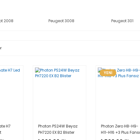
ot 2008
Peugeot 3008
Peugeot 301
r
YENİ
ate H7
Photon PS24W Beyaz
Photon Zero H8-H9-
t
PH7220 EX B2 Blister
H11-H16 +3 Plus Fans
Led