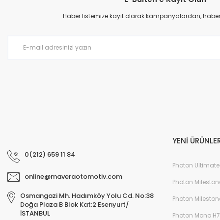
Haber listemize kayıt olarak kampanyalardan, haberda
YENİ ÜRÜNLE
0(212) 659 11 84
Photon Ultimate
online@maveraotomotiv.com
Photon Mileston
Osmangazi Mh. Hadımköy Yolu Cd. No:38
Photon Mileston
Doğa Plaza B Blok Kat:2 Esenyurt/
İSTANBUL
Photon Mono H7