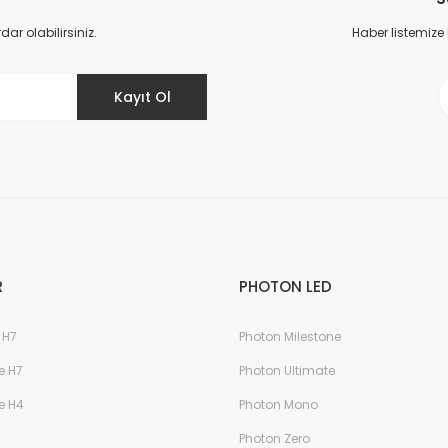
r olabilirsiniz.
Haber listemize
Kayıt Ol
R
PHOTON LED
 H7
Photon Milestone
e H7
Photon Ultimate
e H4
Photon Mono
Photon Zero