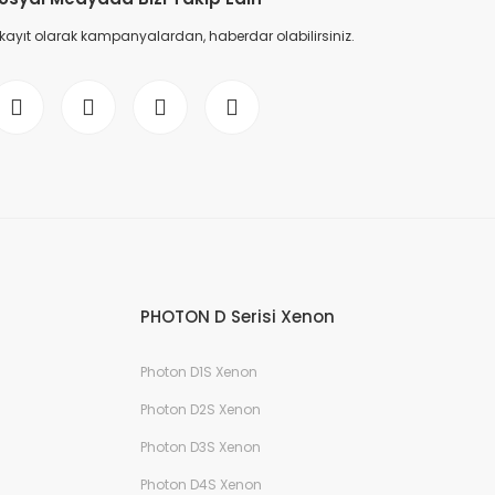
 kayıt olarak kampanyalardan, haberdar olabilirsiniz.
PHOTON D Serisi Xenon
Photon D1S Xenon
Photon D2S Xenon
Photon D3S Xenon
Photon D4S Xenon