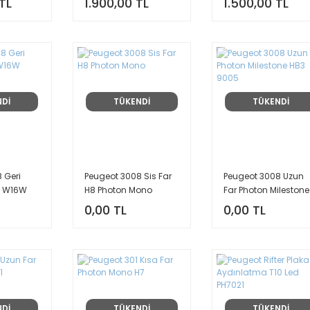
TL
1.900,00 TL
1.500,00 TL
NDİ
TÜKENDİ
TÜKENDİ
 Geri
Peugeot 3008 Sis Far
Peugeot 3008 Uzun
ü W16W
H8 Photon Mono
Far Photon Milestone
HB3 9005
0,00 TL
0,00 TL
NDİ
TÜKENDİ
TÜKENDİ