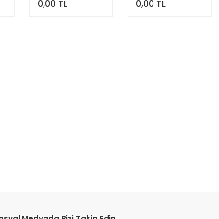
0,00 TL
0,00 TL
osyal Medyada Bizi Takip Edin