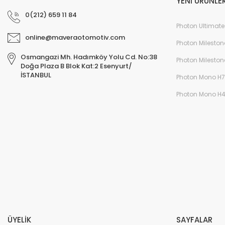
YENİ ÜRÜNLE
0(212) 659 11 84
Photon Ultimate
online@maveraotomotiv.com
Photon Mileston
Osmangazi Mh. Hadımköy Yolu Cd. No:38
Photon Mileston
Doğa Plaza B Blok Kat:2 Esenyurt/
İSTANBUL
Photon Mono H7
Photon Mono H
ÜYELİK
SAYFALAR