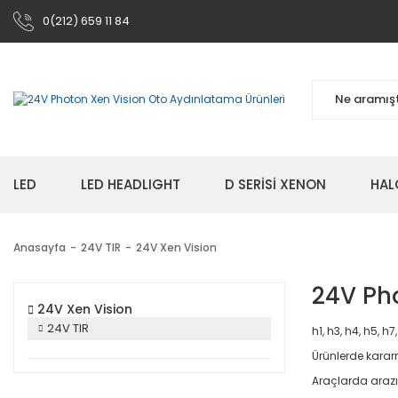
0(212) 659 11 84
LED
LED HEADLIGHT
D SERİSİ XENON
HAL
Anasayfa
24V TIR
24V Xen Vision
24V Pho
24V Xen Vision
24V TIR
h1, h3, h4, h5, h7
Ürünlerde kararm
Araçlarda arazı