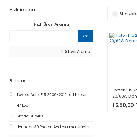
Hızlı Arama
Stoktakile
Hızlı Ürün Arama
Ara
Detaylı Arama
Bloglar
Photon H15 2
Toyota Auris E15 2006-2012 Led Photon
20/60W Dia
Vision
1.250,00 
H7 Led
Skoda SuperB
Hyundai i30 Photon Aydınlatma Ürünleri