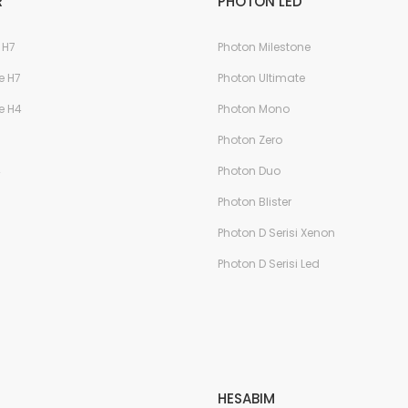
R
PHOTON LED
 H7
Photon Milestone
e H7
Photon Ultimate
e H4
Photon Mono
Photon Zero
4
Photon Duo
Photon Blister
Photon D Serisi Xenon
Photon D Serisi Led
HESABIM