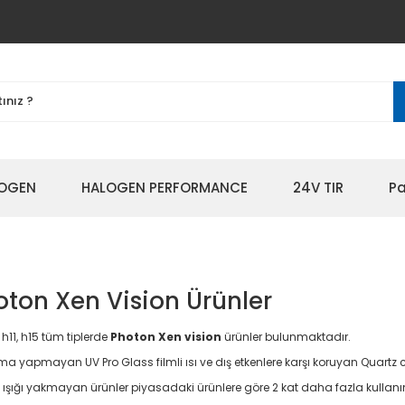
OGEN
HALOGEN PERFORMANCE
24V TIR
Pa
ton Xen Vision Ürünler
, h11, h15 tüm tiplerde
Photon Xen vision
ürünler bulunmaktadır.
a yapmayan UV Pro Glass filmli ısı ve dış etkenlere karşı koruyan Quartz c
 ışığı yakmayan ürünler piyasadaki ürünlere göre 2 kat daha fazla kullan