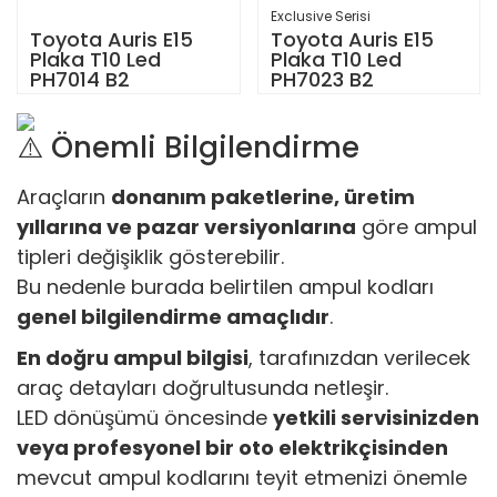
Exclusive Serisi
Toyota Auris E15
Toyota Auris E15
Plaka T10 Led
Plaka T10 Led
PH7014 B2
PH7023 B2
⚠️ Önemli Bilgilendirme
Araçların
donanım paketlerine, üretim
yıllarına ve pazar versiyonlarına
göre ampul
tipleri değişiklik gösterebilir.
Bu nedenle burada belirtilen ampul kodları
genel bilgilendirme amaçlıdır
.
En doğru ampul bilgisi
, tarafınızdan verilecek
araç detayları doğrultusunda netleşir.
LED dönüşümü öncesinde
yetkili servisinizden
veya profesyonel bir oto elektrikçisinden
mevcut ampul kodlarını teyit etmenizi önemle