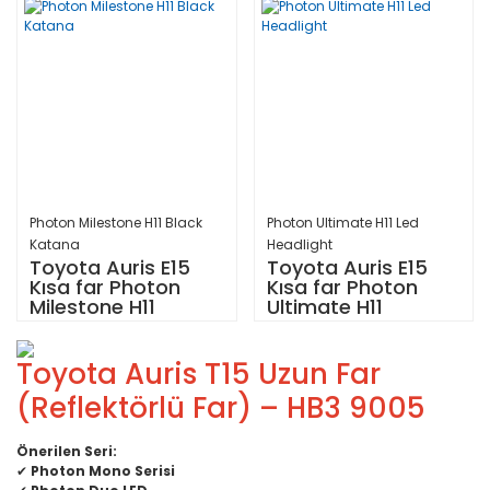
Photon Milestone H11 Black
Photon Ultimate H11 Led
Katana
Headlight
Toyota Auris E15
Toyota Auris E15
Kısa far Photon
Kısa far Photon
Milestone H11
Ultimate H11
Toyota Auris T15 Uzun Far
(Reflektörlü Far) – HB3 9005
Önerilen Seri:
✔
Photon Mono Serisi