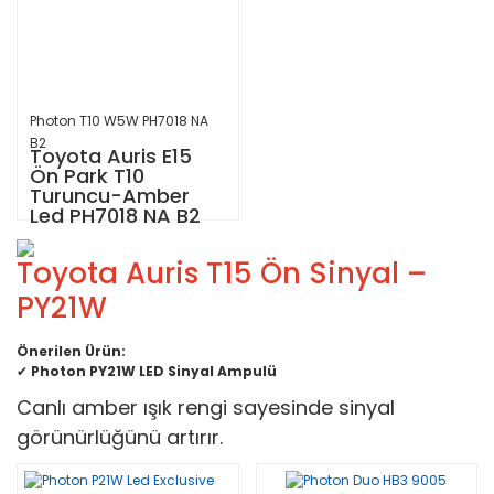
Photon T10 W5W PH7018 NA
B2
Toyota Auris E15
Ön Park T10
Turuncu-Amber
Led PH7018 NA B2
Toyota Auris T15 Ön Sinyal –
PY21W
Önerilen Ürün:
✔
Photon PY21W LED Sinyal Ampulü
Canlı amber ışık rengi sayesinde sinyal
görünürlüğünü artırır.