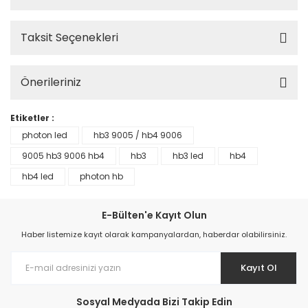
Taksit Seçenekleri
Önerileriniz
Etiketler :
photon led
hb3 9005 / hb4 9006
9005 hb3 9006 hb4
hb3
hb3 led
hb4
hb4 led
photon hb
E-Bülten'e Kayıt Olun
Haber listemize kayıt olarak kampanyalardan, haberdar olabilirsiniz.
Kayıt Ol
Sosyal Medyada Bizi Takip Edin