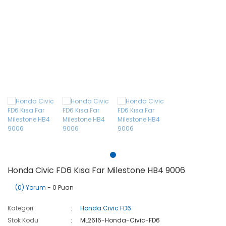
Photon Access
Ph
Blister
T15 Led W16W
Led
Nissan
Xe
24V Xtreme
T5 W1.2W Led
Photon Mini Led
Opel
Ph
Yellow Blister
Xe
Peugeot
Ph
Renault
Xe
Ssangyong
Ph
Xe
Suzuki
Ph
Xe
Toyota
Ph
Volkswagen
Xe
Honda Civic FD6 Kısa Far Milestone HB4 9006
(0) Yorum
- 0 Puan
Kategori
Honda Civic FD6
Stok Kodu
ML2616-Honda-Civic-FD6