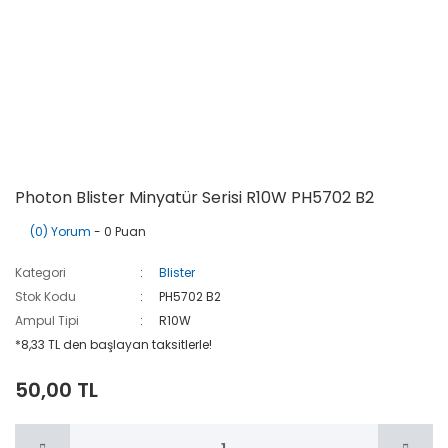
Photon Blister Minyatür Serisi R10W PH5702 B2
(0) Yorum
- 0 Puan
Kategori
Blister
Stok Kodu
PH5702 B2
Ampul Tipi
R10W
*8,33 TL den başlayan taksitlerle!
50,00 TL