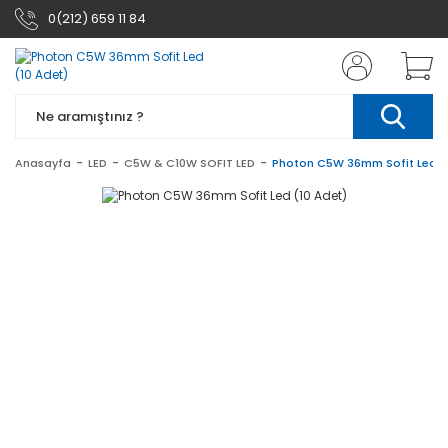
0(212) 659 11 84
Anasayfa
LED
C5W & C10W SOFIT LED
Photon C5W 36mm Sofit Led (