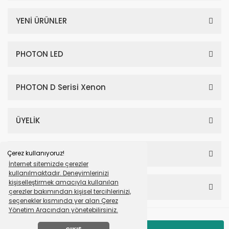
YENİ ÜRÜNLER
PHOTON LED
PHOTON D Serisi Xenon
ÜYELİK
SAYFALAR
Çerez kullanıyoruz!
İnternet sitemizde çerezler
kullanılmaktadır. Deneyimlerinizi
kişiselleştirmek amacıyla kullanılan
HESABIM
çerezler bakımından kişisel tercihlerinizi,
seçenekler kısmında yer alan Çerez
Yönetim Aracından yönetebilirsiniz.
© Tüm Hakları Saklıdır. Mavera Otomotiv Photon