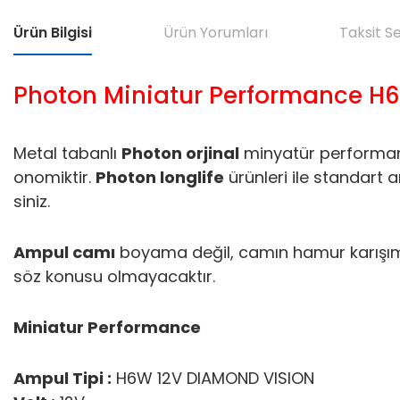
Ürün Bilgisi
Ürün Yorumları
Taksit S
Photon Miniatur Performance H6W
Metal tabanlı
Photon orjinal
minyatür performans 
onomiktir.
Photon longlife
ürünleri ile standart
siniz.
Ampul camı
boyama değil, camın hamur karışımı
söz konusu olmayacaktır.
Miniatur Performance
Ampul Tipi :
H6W 12V DIAMOND VISION