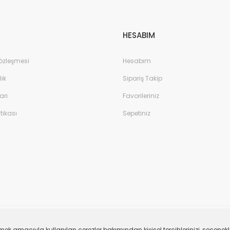
HESABIM
Sözleşmesi
Hesabım
lik
Sipariş Takip
ari
Favorileriniz
itikası
Sepetiniz
ştirmek amacıyla kullanılan çerezler bakımından kişisel tercihlerinizi, seçe