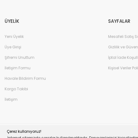
ÜYELİK
SAYFALAR
Yeni Üyelik
Mesafeli Satış 
Üye Girişi
Gizlilik ve Güven
Şifremi Unuttum
İptal İade Koşull
İletişim Formu
Kişisel Veriler Pol
Havale Bildirim Formu
Kargo Takibi
İletişim
Çerez kullanıyoruz!
© Tüm Hakları Saklıdır. Mavera Otomotiv Photon
İnternet sitemizde çerezler kullanılmaktadır. Deneyimlerinizi kişiselle