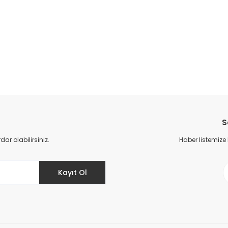
da yetersiz gördüğünüz noktaları öneri formunu kullanarak tarafımıza il
Bu ürüne ilk yorumu siz yapın!
S
Yorum Yaz
r olabilirsiniz.
Haber listemize
Kayıt Ol