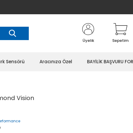
Üyelik
Sepetim
rk Sensörü
Aracınıza Özel
BAYİLİK BAŞVURU FO
mond Vision
Performance
V