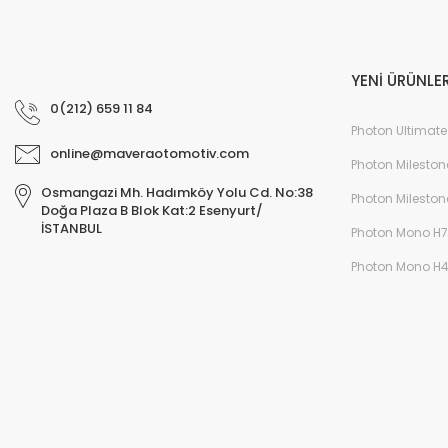
YENİ ÜRÜNLE
0(212) 659 11 84
Photon Ultimate
online@maveraotomotiv.com
Photon Mileston
Osmangazi Mh. Hadımköy Yolu Cd. No:38
Photon Mileston
Doğa Plaza B Blok Kat:2 Esenyurt/
İSTANBUL
Photon Mono H7
Photon Mono H