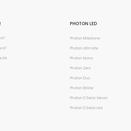
Gönder
R
PHOTON LED
 H7
Photon Milestone
e H7
Photon Ultimate
e H4
Photon Mono
Photon Zero
4
Photon Duo
Photon Blister
Photon D Serisi Xenon
Photon D Serisi Led