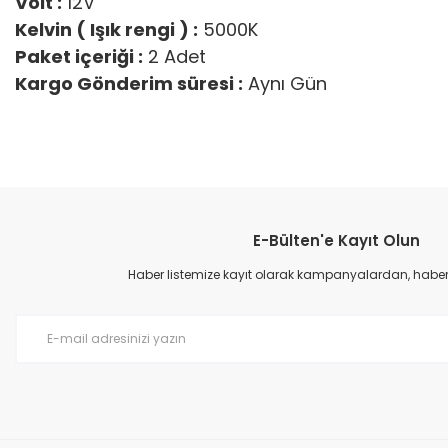
Volt :
12V
Kelvin ( Işık rengi ) :
5000K
Paket içeriği :
2 Adet
Kargo Gönderim süresi :
Aynı Gün
Bu ürünün fiyat bilgisi, resim, ürün açıklamalarında ve diğer konular
Görüş ve önerileriniz için teşekkür ederiz.
E-Bülten'e Kayıt Olun
Ürün resmi kalitesiz, bozuk veya görüntülenemiyor.
Ürün açıklamasında eksik bilgiler bulunuyor.
Haber listemize kayıt olarak kampanyalardan, haberda
Ürün bilgilerinde hatalar bulunuyor.
Ürün fiyatı diğer sitelerden daha pahalı.
Bu ürüne benzer farklı alternatifler olmalı.