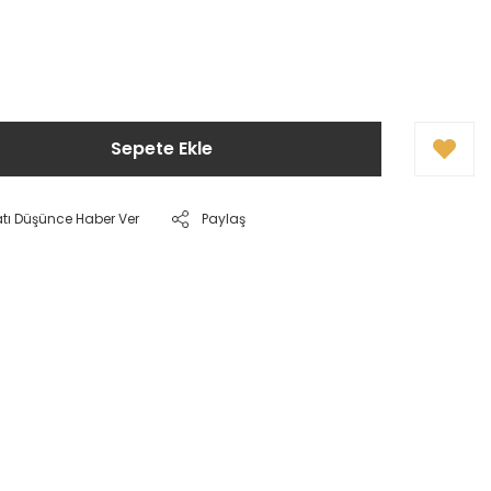
Sepete Ekle
atı Düşünce Haber Ver
Paylaş