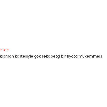
 için.
e ekipman kalitesiyle çok rekabetçi bir fiyata mükemmel ı