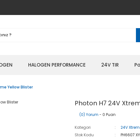
OGEN
HALOGEN PERFORMANCE
24V TIR
Pa
me Yellow Blister
Photon H7 24V Xtreme
(0) Yorum
- 0 Puan
Kategori
24V Xtreme
Stok Kodu
PH6607 XY