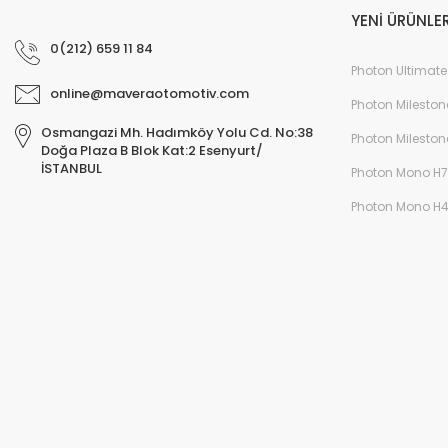
YENİ ÜRÜNLE
0(212) 659 11 84
Photon Ultimate
online@maveraotomotiv.com
Photon Mileston
Osmangazi Mh. Hadımköy Yolu Cd. No:38
Photon Mileston
Doğa Plaza B Blok Kat:2 Esenyurt/
İSTANBUL
Photon Mono H7
Photon Mono H