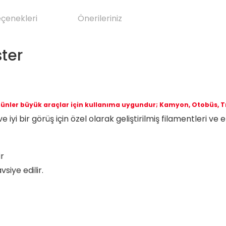
eçenekleri
Önerileriniz
ster
ünler büyük araçlar için kullanıma uygundur; Kamyon, Otobüs, Tır
 iyi bir görüş için özel olarak geliştirilmiş filamentleri v
ir
vsiye edilir.