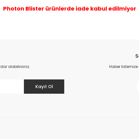
Photon Blister ürünlerde iade kabul edilmiyor
da yetersiz gördüğünüz noktaları öneri formunu kullanarak tarafımıza il
Bu ürüne ilk yorumu siz yapın!
S
Yorum Yaz
r olabilirsiniz.
Haber listemize
Kayıt Ol
Gönder