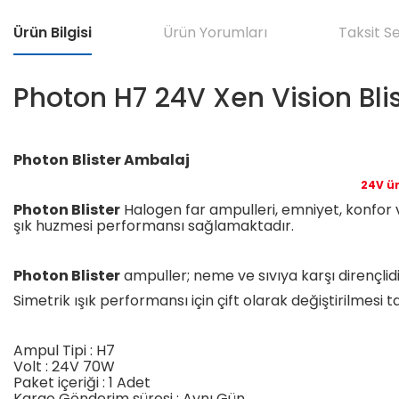
Ürün Bilgisi
Ürün Yorumları
Taksit S
Photon H7 24V Xen Vision Bli
Photon
Blister Ambalaj
24V ür
Photon Blister
Halogen far ampulleri, emniyet, konfor ve
şık huzmesi performansı sağlamaktadır.
Photon Blister
ampuller; neme ve sıvıya karşı dirençlid
Simetrik ışık performansı için çift olarak değiştirilmesi ta
Ampul Tipi : H7
Volt : 24V 70W
Paket içeriği : 1 Adet
Kargo Gönderim süresi : Aynı Gün