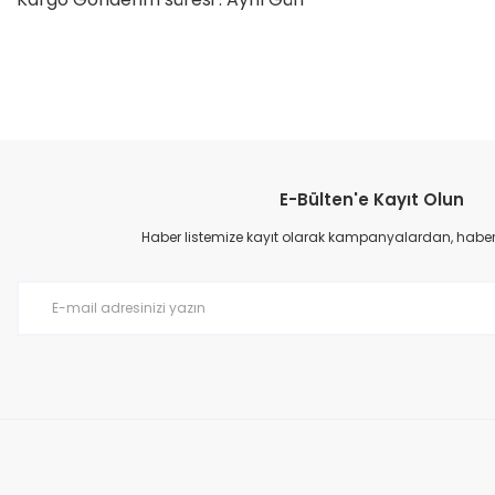
Bu ürünün fiyat bilgisi, resim, ürün açıklamalarında ve diğer konular
Görüş ve önerileriniz için teşekkür ederiz.
E-Bülten'e Kayıt Olun
Ürün resmi kalitesiz, bozuk veya görüntülenemiyor.
Ürün açıklamasında eksik bilgiler bulunuyor.
Haber listemize kayıt olarak kampanyalardan, haberda
Ürün bilgilerinde hatalar bulunuyor.
Ürün fiyatı diğer sitelerden daha pahalı.
Bu ürüne benzer farklı alternatifler olmalı.