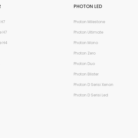
R
PHOTON LED
 H7
Photon Milestone
e H7
Photon Ultimate
e H4
Photon Mono
Photon Zero
4
Photon Duo
Photon Blister
Photon D Serisi Xenon
Photon D Serisi Led