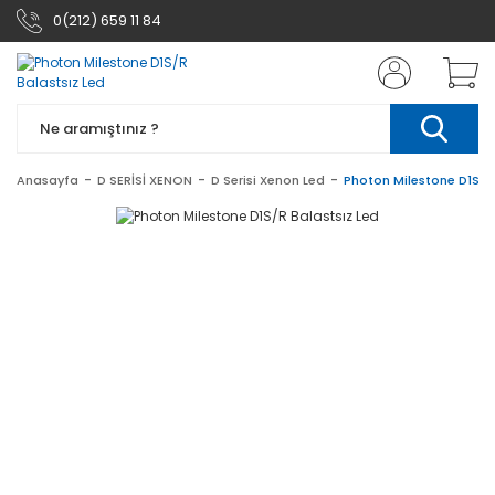
0(212) 659 11 84
Anasayfa
D SERİSİ XENON
D Serisi Xenon Led
Photon Milestone D1S/R 