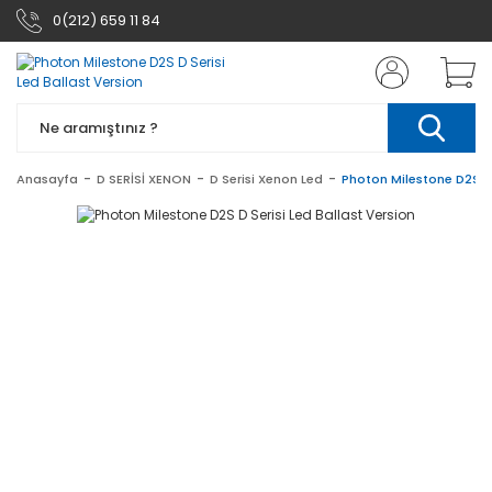
0(212) 659 11 84
Anasayfa
D SERİSİ XENON
D Serisi Xenon Led
Photon Milestone D2S D 