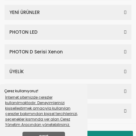
YENİ ÜRÜNLER
PHOTON LED
PHOTON D Serisi Xenon
ÜYELİK
SAYFALAR
Çerez kullanıyoruz!
İnternet sitemizde çerezler
kullanılmaktadır. Deneyimlerinizi
kişiselleştirmek amacıyla kullanılan
HESABIM
çerezler bakımından kişisel tercihlerinizi,
seçenekler kısmında yer alan Çerez
Yönetim Aracından yönetebilirsiniz.
© Tüm Hakları Saklıdır. Mavera Otomotiv Photon