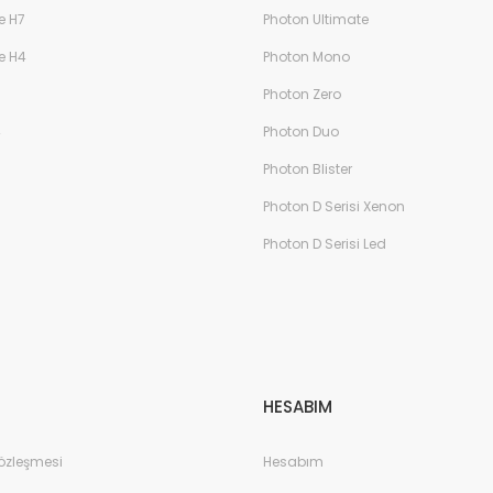
e H7
Photon Ultimate
e H4
Photon Mono
Photon Zero
4
Photon Duo
Photon Blister
Photon D Serisi Xenon
Photon D Serisi Led
HESABIM
Sözleşmesi
Hesabım