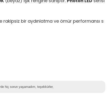
0K
(beyaz) ışık rengine sahiptir.
Photon LED
serisi
nde rakipsiz bir aydınlatma ve ömür performansı s
lerde hiç sorun yaşamadım, teşekkürler,