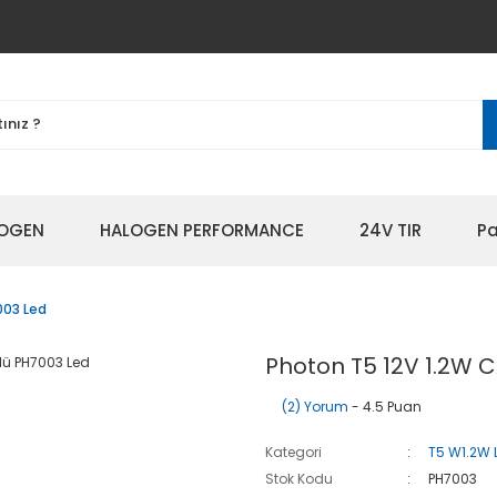
OGEN
HALOGEN PERFORMANCE
24V TIR
Pa
003 Led
Photon T5 12V 1.2W 
(2) Yorum
- 4.5 Puan
Kategori
T5 W1.2W 
Stok Kodu
PH7003