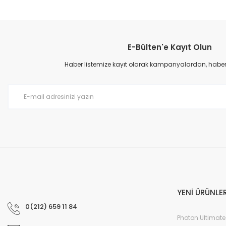
Bu ürünün fiyat bilgisi, resim, ürün açıklamalarında ve diğer konular
Görüş ve önerileriniz için teşekkür ederiz.
E-Bülten'e Kayıt Olun
Arıza lambası
Ürün resmi kalitesiz, bozuk veya görüntülenemiyor.
Ürün açıklamasında eksik bilgiler bulunuyor.
Haber listemize kayıt olarak kampanyalardan, haberda
Arıza lambası yakıyor mu ?
Ürün bilgilerinde hatalar bulunuyor.
Serwet Sinem | 01/12/2020
Ürün fiyatı diğer sitelerden daha pahalı.
Bu ürüne benzer farklı alternatifler olmalı.
Led
İçinde üç adet demi ? Mavera Otomotiv ürün içinde 2 adet var
Emre Alıcı | 07/09/2019
Yorum Yaz
YENİ ÜRÜNLE
0(212) 659 11 84
Photon Ultimate