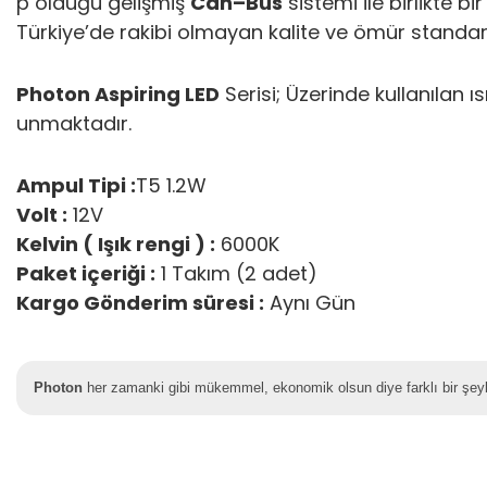
p olduğu gelişmiş
Can–Bus
sistemi ile birlikte 
Türkiye’de rakibi olmayan kalite ve ömür standa
Photon Aspiring LED
Serisi; Üzerinde kullanılan
unmaktadır.
Ampul Tipi :
T5 1.2W
Volt :
12V
Kelvin ( Işık rengi ) :
6000K
Paket içeriği :
1 Takım (2 adet)
Kargo Gönderim süresi :
Aynı Gün
Photon
her zamanki gibi mükemmel, ekonomik olsun diye farklı bir şeyle