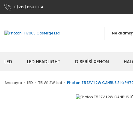
0(212) 659 11 84
LED
LED HEADLIGHT
D SERİSİ XENON
HAL
Anasayfa
LED
T5 W1.2W Led
Photon T5 12V 1.2W CANBUS 3'lü PH7