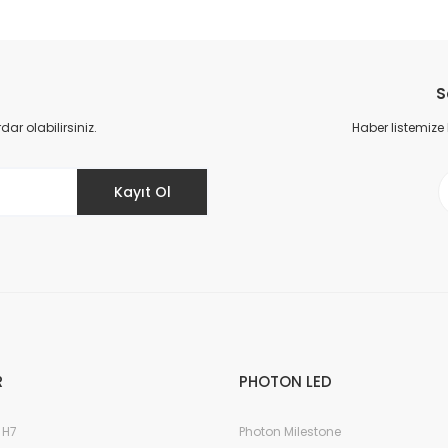
da yetersiz gördüğünüz noktaları öneri formunu kullanarak tarafımıza il
S
r olabilirsiniz.
Haber listemize
Kayıt Ol
Gönder
R
PHOTON LED
 H7
Photon Milestone