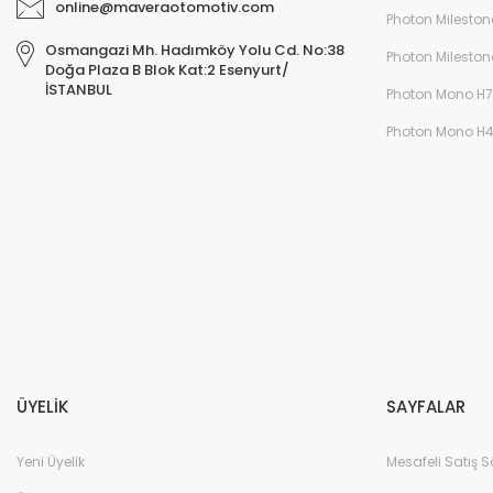
online@maveraotomotiv.com
Photon Mileston
Osmangazi Mh. Hadımköy Yolu Cd. No:38
Photon Mileston
Doğa Plaza B Blok Kat:2 Esenyurt/
İSTANBUL
Photon Mono H7
Photon Mono H
ÜYELİK
SAYFALAR
Yeni Üyelik
Mesafeli Satış 