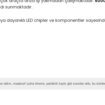
bir çok araçta arıza ışı yakmadan çalışmaktadır.
600
rdı sunmaktadır.
 ısıya dayanıklı LED chipler ve komponentler sayesi
r aldım, maalesef ışıkta titreme, parlaklık kaybı gibi sorunlar oldu, bu ürün