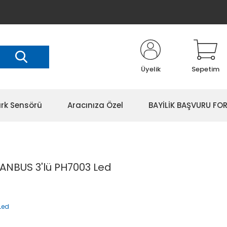
Üyelik
Sepetim
rk Sensörü
Aracınıza Özel
BAYİLİK BAŞVURU FO
CANBUS 3'lü PH7003 Led
Led