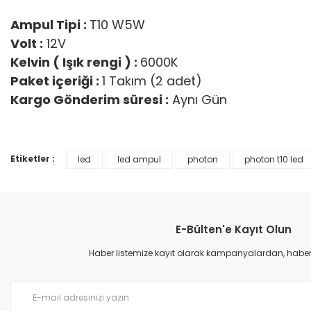
Ampul Tipi :
T10 W5W
Volt :
12V
Kelvin ( Işık rengi ) :
6000K
Paket içeriği :
1 Takım (2 adet)
Kargo Gönderim süresi :
Aynı Gün
Etiketler :
led
led ampul
photon
photon t10 led
Bu ürünün fiyat bilgisi, resim, ürün açıklamalarında ve diğer konular
Görüş ve önerileriniz için teşekkür ederiz.
Ürün resmi kalitesiz, bozuk veya görüntülenemiyor.
E-Bülten'e Kayıt Olun
Ürün açıklamasında eksik bilgiler bulunuyor.
Ürün bilgilerinde hatalar bulunuyor.
Haber listemize kayıt olarak kampanyalardan, haberda
Ürün fiyatı diğer sitelerden daha pahalı.
Bu ürüne benzer farklı alternatifler olmalı.