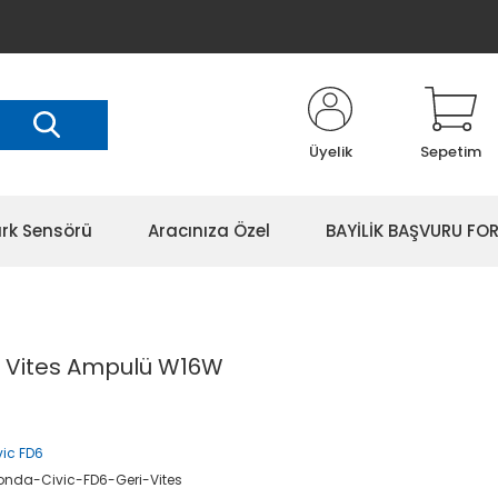
Üyelik
Sepetim
rk Sensörü
Aracınıza Özel
BAYİLİK BAŞVURU FO
i Vites Ampulü W16W
ic FD6
onda-Civic-FD6-Geri-Vites