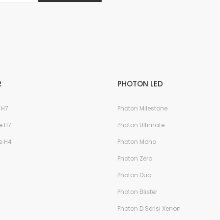
Gönder
R
PHOTON LED
 H7
Photon Milestone
e H7
Photon Ultimate
e H4
Photon Mono
Photon Zero
4
Photon Duo
Photon Blister
Photon D Serisi Xenon