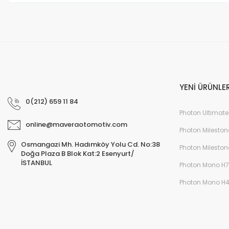
YENİ ÜRÜNLE
0(212) 659 11 84
Photon Ultimate
online@maveraotomotiv.com
Photon Mileston
Osmangazi Mh. Hadımköy Yolu Cd. No:38
Photon Mileston
Doğa Plaza B Blok Kat:2 Esenyurt/
İSTANBUL
Photon Mono H7
Photon Mono H