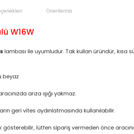
eçenekleri
Önerileriniz
ulü W16W
es
lambası ile uyumludur. Tak kullan üründür, kısa s
 beyaz
 aracınızda arıza ışığı yakmaz.
n geri vites aydınlatmasında kullanılabilir.
 gösterebilir, lütfen sipariş vermeden önce aracınız