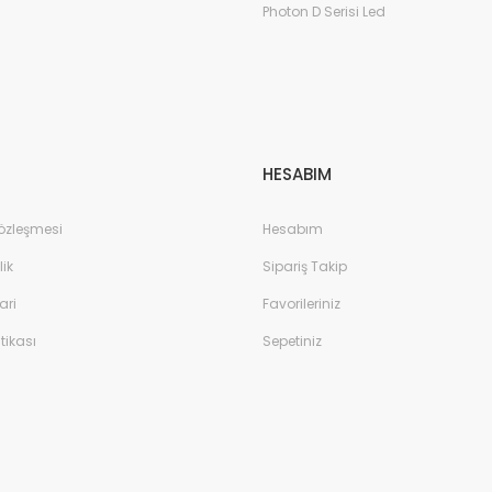
Photon D Serisi Led
HESABIM
Sözleşmesi
Hesabım
lik
Sipariş Takip
ari
Favorileriniz
itikası
Sepetiniz