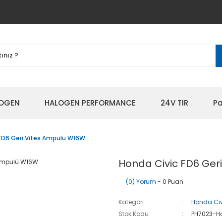
OGEN
HALOGEN PERFORMANCE
24V TIR
Pa
FD6 Geri Vites Ampulü W16W
Honda Civic FD6 Ger
(0) Yorum
- 0 Puan
Kategori
Honda Civ
Stok Kodu
PH7023-H