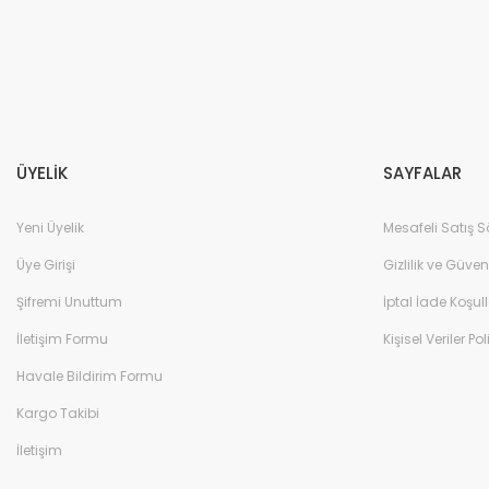
ÜYELİK
SAYFALAR
Yeni Üyelik
Mesafeli Satış 
Üye Girişi
Gizlilik ve Güven
Şifremi Unuttum
İptal İade Koşull
İletişim Formu
Kişisel Veriler Pol
Havale Bildirim Formu
Kargo Takibi
İletişim