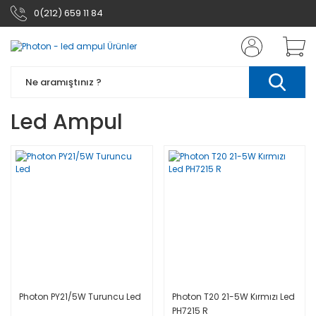
0(212) 659 11 84
Led Ampul
Photon PY21/5W Turuncu Led
Photon T20 21-5W Kırmızı Led
PH7215 R