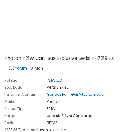
Photon P21W Can-Bus Exclusive Serisi PH7219 EX
(0) Yorum
- 0 Puan
Kategori
P21W LED
Stok Kodu
PH7219 EX B2
Kullanım Alanları
Gündüz Farı
,
Geri Vites Lambası
Marka
Photon
Ampul Tipi
P21W
Kargo
Ücretsiz / Aynı Gün Kargo
Renk
BEYAZ
*283,33 TL den başlayan taksitlerle!