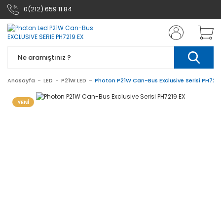
0(212) 659 11 84
Anasayfa
LED
P21W LED
Photon P21W Can-Bus Exclusive Serisi PH7219
YENİ