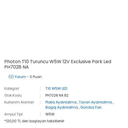
Photon T10 Turuncu W5W 12V Exclusive Park Led
PH7028 NA
(0) Yorum
- 0 Puan
Kategori
T10 W5W LED
Stok Kodu
PH7028 NA B2
Kullanım Alanları
Plaka Aydınlatma
,
Tavan Aydınlatma
,
Bagaj Aydınlatma
,
Gündüz Farı
Ampul Tipi
W5W
*120,00 TL den başlayan taksitlerle!