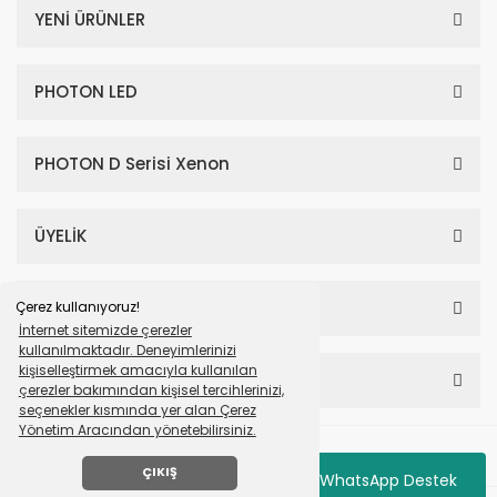
YENİ ÜRÜNLER
PHOTON LED
PHOTON D Serisi Xenon
ÜYELİK
SAYFALAR
Çerez kullanıyoruz!
İnternet sitemizde çerezler
kullanılmaktadır. Deneyimlerinizi
kişiselleştirmek amacıyla kullanılan
HESABIM
çerezler bakımından kişisel tercihlerinizi,
seçenekler kısmında yer alan Çerez
Yönetim Aracından yönetebilirsiniz.
© Tüm Hakları Saklıdır. Mavera Otomotiv Photon
ÇIKIŞ
WhatsApp Destek