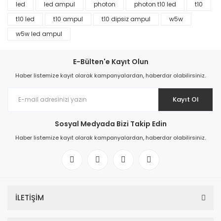
led
led ampul
photon
photon t10 led
t10
t10 led
t10 ampul
t10 dipsiz ampul
w5w
w5w led ampul
E-Bülten'e Kayıt Olun
Haber listemize kayıt olarak kampanyalardan, haberdar olabilirsiniz.
Kayıt Ol
Sosyal Medyada Bizi Takip Edin
Haber listemize kayıt olarak kampanyalardan, haberdar olabilirsiniz.
İLETİŞİM