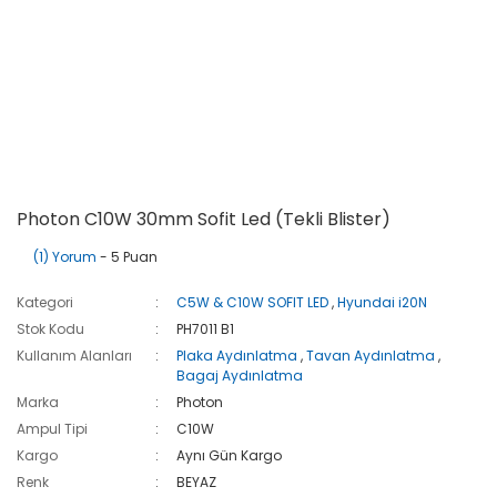
Photon C10W 30mm Sofit Led (Tekli Blister)
(1) Yorum
- 5 Puan
Kategori
C5W & C10W SOFIT LED
,
Hyundai i20N
Stok Kodu
PH7011 B1
Kullanım Alanları
Plaka Aydınlatma
,
Tavan Aydınlatma
,
Bagaj Aydınlatma
Marka
Photon
Ampul Tipi
C10W
Kargo
Aynı Gün Kargo
Renk
BEYAZ