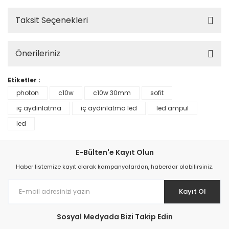
Taksit Seçenekleri
Önerileriniz
Etiketler :
photon
c10w
c10w 30mm
sofit
iç aydınlatma
iç aydınlatma led
led ampul
led
E-Bülten'e Kayıt Olun
Haber listemize kayıt olarak kampanyalardan, haberdar olabilirsiniz.
Kayıt Ol
Sosyal Medyada Bizi Takip Edin