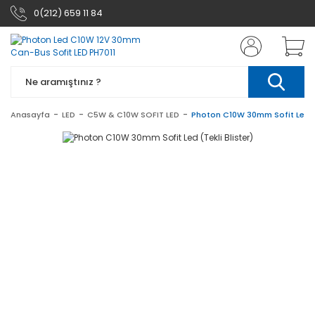
0(212) 659 11 84
Anasayfa
LED
C5W & C10W SOFIT LED
Photon C10W 30mm Sofit Led (T