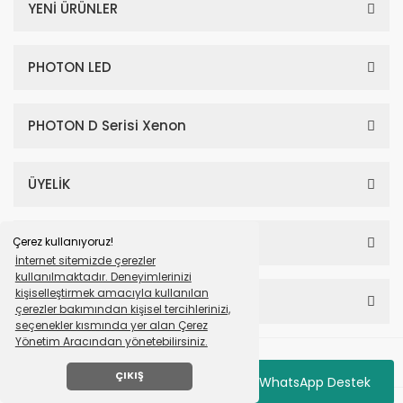
YENİ ÜRÜNLER
PHOTON LED
PHOTON D Serisi Xenon
ÜYELİK
SAYFALAR
Çerez kullanıyoruz!
İnternet sitemizde çerezler
kullanılmaktadır. Deneyimlerinizi
kişiselleştirmek amacıyla kullanılan
HESABIM
çerezler bakımından kişisel tercihlerinizi,
seçenekler kısmında yer alan Çerez
Yönetim Aracından yönetebilirsiniz.
© Tüm Hakları Saklıdır. Mavera Otomotiv Photon
ÇIKIŞ
WhatsApp Destek
ile
ideasoft
e-