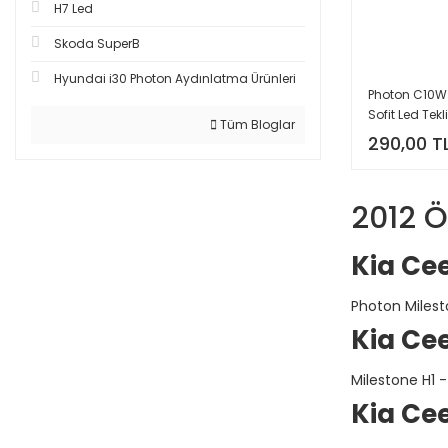
H7 Led
Skoda SuperB
Hyundai i30 Photon Aydınlatma Ürünleri
Photon C10
Sofit Led Tekli
Tüm Bloglar
PH7027 B1
290,00 T
2012 Ö
Kia Ce
Photon Milesto
Kia Ce
Milestone H1 -
Kia Cee