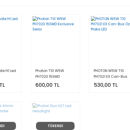
te H1 Led
Photon T10 W5W
PHOTON W5W T10
PH7023 15SMD
PH7021 EX Can-Bus
Exclusive Serisi
Özel Plaka LED
TL
600,00 TL
530,00 TL
NDİ
TÜKENDİ