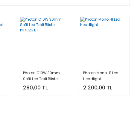
Photon C10W 30mm
Photon Mono H1 Led
Sofit Led Tekli Blister
Headlight
PH7025 B1
290,00 TL
2.200,00 TL