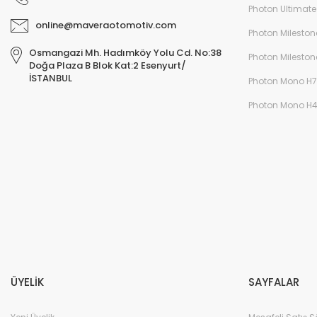
Photon Ultimate
online@maveraotomotiv.com
Photon Mileston
Osmangazi Mh. Hadımköy Yolu Cd. No:38
Photon Mileston
Doğa Plaza B Blok Kat:2 Esenyurt/
İSTANBUL
Photon Mono H7
Photon Mono H
ÜYELİK
SAYFALAR