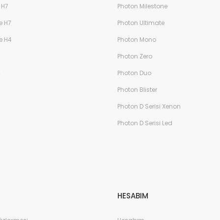
 H7
Photon Milestone
e H7
Photon Ultimate
e H4
Photon Mono
Photon Zero
4
Photon Duo
Photon Blister
Photon D Serisi Xenon
Photon D Serisi Led
HESABIM