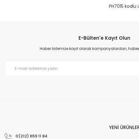
PH7015 kodlu ü
E-Bülten'e Kayıt Olun
Haber listemize kayıt olarak kampanyalardan, haberda
YENİ ÜRÜNLE
0(212) 659 11 84