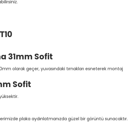
ilirsiniz.
T10
a 31mm Sofit
 30mm olarak geçer, yuvasındaki tırnakları esneterek montaj
m Sofit
üksektir.
ki serimizde plaka aydınlatmanızda güzel bir görüntü sunacaktır.