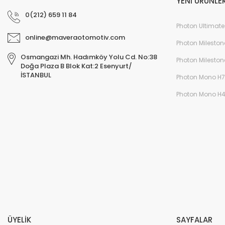
YENİ ÜRÜNLE
0(212) 659 11 84
Photon Ultimate
online@maveraotomotiv.com
Photon Mileston
Osmangazi Mh. Hadımköy Yolu Cd. No:38
Photon Mileston
Doğa Plaza B Blok Kat:2 Esenyurt/
İSTANBUL
Photon Mono H7
Photon Mono H
ÜYELİK
SAYFALAR