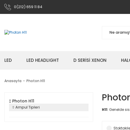
0(212) 659 11 84
LED
LED HEADLIGHT
D SERİSİ XENON
HAL
Anasayfa
Photon H11
Photon
Photon H11
Ampul Tipleri
H11
: Genelde sis
Stoktakile