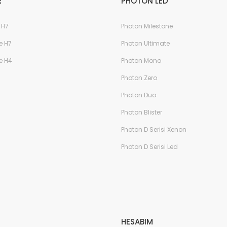
R
PHOTON LED
 H7
Photon Milestone
e H7
Photon Ultimate
e H4
Photon Mono
Photon Zero
4
Photon Duo
Photon Blister
Photon D Serisi Xenon
Photon D Serisi Led
HESABIM