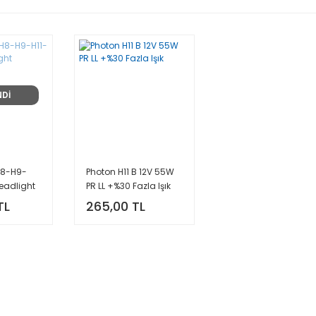
NDİ
H8-H9-
Photon H11 B 12V 55W
Headlight
PR LL +%30 Fazla Işık
TL
265,00 TL